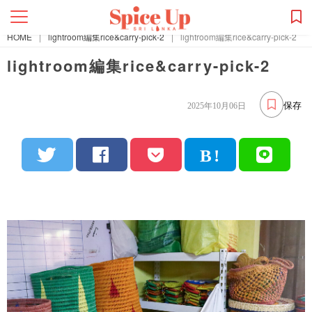
HOME
|
lightroom編集rice&carry-pick-2
|
lightroom編集rice&carry-pick-2
lightroom編集rice&carry-pick-2
保存
2025年10月06日