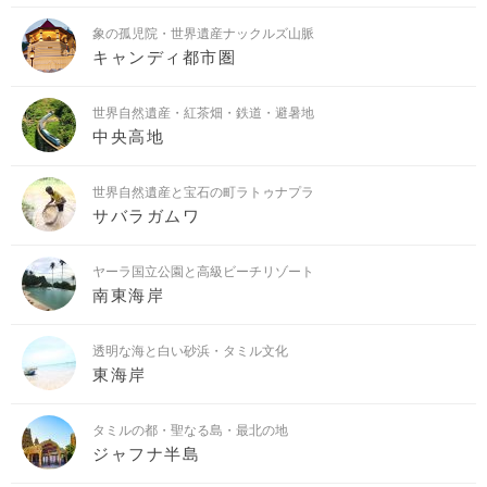
象の孤児院・世界遺産ナックルズ山脈
キャンディ都市圏
世界自然遺産・紅茶畑・鉄道・避暑地
中央高地
世界自然遺産と宝石の町ラトゥナプラ
サバラガムワ
ヤーラ国立公園と高級ビーチリゾート
南東海岸
透明な海と白い砂浜・タミル文化
東海岸
タミルの都・聖なる島・最北の地
ジャフナ半島