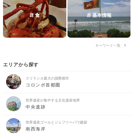
食
基本情報
キーワード一覧
エリアから探す
スリランカ最大の国際都市
コロンボ首都圏
世界遺産が集中する文化遺産地帯
中央遺跡
世界遺産ゴールとジェフリーバワ建築
南西海岸