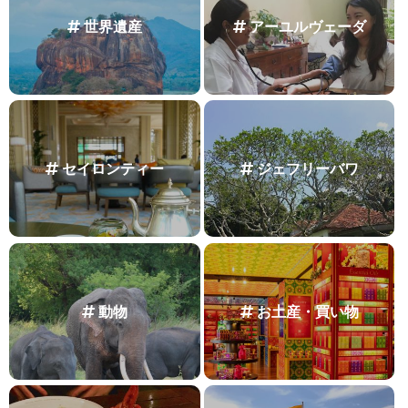
世界遺産
アーユルヴェーダ
セイロンティー
ジェフリーバワ
動物
お土産・買い物