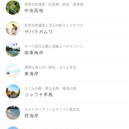
世界自然遺産・紅茶畑・鉄道・避暑地
中央高地
世界自然遺産と宝石の町ラトゥナプラ
サバラガムワ
ヤーラ国立公園と高級ビーチリゾート
南東海岸
透明な海と白い砂浜・タミル文化
東海岸
タミルの都・聖なる島・最北の地
ジャフナ半島
カイトサーフィンとキリスト教文化
西海岸