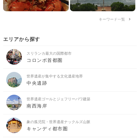
キーワード一覧
エリアから探す
スリランカ最大の国際都市
コロンボ首都圏
世界遺産が集中する文化遺産地帯
中央遺跡
世界遺産ゴールとジェフリーバワ建築
南西海岸
象の孤児院・世界遺産ナックルズ山脈
キャンディ都市圏