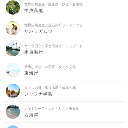
世界自然遺産・紅茶畑・鉄道・避暑地
中央高地
世界自然遺産と宝石の町ラトゥナプラ
サバラガムワ
ヤーラ国立公園と高級ビーチリゾート
南東海岸
透明な海と白い砂浜・タミル文化
東海岸
タミルの都・聖なる島・最北の地
ジャフナ半島
カイトサーフィンとキリスト教文化
西海岸