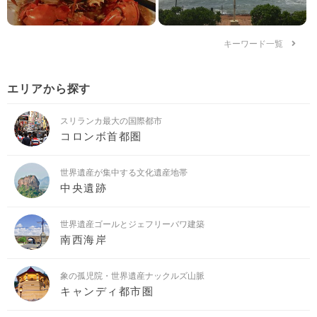
キーワード一覧
エリアから探す
スリランカ最大の国際都市
コロンボ首都圏
世界遺産が集中する文化遺産地帯
中央遺跡
世界遺産ゴールとジェフリーバワ建築
南西海岸
象の孤児院・世界遺産ナックルズ山脈
キャンディ都市圏