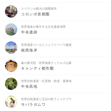
スリランカ最大の国際都市
コロンボ首都圏
世界遺産が集中する文化遺産地帯
中央遺跡
世界遺産ゴールとジェフリーバワ建築
南西海岸
象の孤児院・世界遺産ナックルズ山脈
キャンディ都市圏
世界自然遺産・紅茶畑・鉄道・避暑地
中央高地
世界自然遺産と宝石の町ラトゥナプラ
サバラガムワ