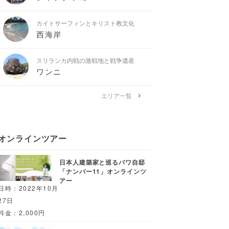
カイトサーフィンとキリスト教文化
西海岸
スリランカ内戦の激戦地と戦争遺産
ワンニ
エリア一覧
オンラインツアー
日本人建築家と巡るバワ自邸
「ナンバー11」オンラインツ
アー
日時：2022年10月
27日
料金：2,000円