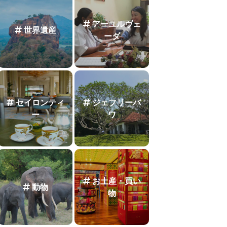
アーユルヴェ
世界遺産
ーダ
セイロンティ
ジェフリーバ
ー
ワ
お土産・買い
動物
物