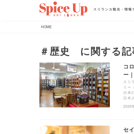
スリランカ観光・情報
HOME
＃歴史 に関する記
コ
ー｜
スリ
リー
日本
日本
2026
セ