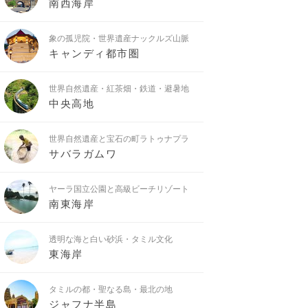
南西海岸
象の孤児院・世界遺産ナックルズ山脈
キャンディ都市圏
世界自然遺産・紅茶畑・鉄道・避暑地
中央高地
世界自然遺産と宝石の町ラトゥナプラ
サバラガムワ
ヤーラ国立公園と高級ビーチリゾート
南東海岸
透明な海と白い砂浜・タミル文化
東海岸
タミルの都・聖なる島・最北の地
ジャフナ半島