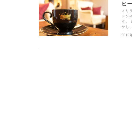
ヒ
スリ
トン
す。
かし
2019