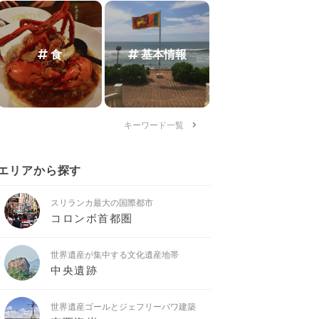
食
基本情報
キーワード一覧
エリアから探す
スリランカ最大の国際都市
コロンボ首都圏
世界遺産が集中する文化遺産地帯
中央遺跡
世界遺産ゴールとジェフリーバワ建築