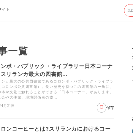
サイト
事一覧
ロンボ・パブリック・ライブラリー日本コーナ
スリランカ最大の図書館...
ランカ最大の公共図書館であるコロンボ・パブリック・ライブラ
（コロンボ公共図書館）。長い歴史を持つこの図書館の一角に、
の本や文化に触れることができる「日本コーナー」があります。
人会や大使館、現地関係者の協…
年4月21日
保存
イロンコーヒーとは?スリランカにおけるコー