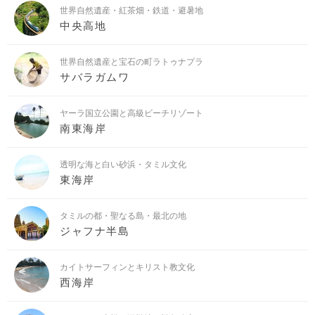
世界自然遺産・紅茶畑・鉄道・避暑地
中央高地
世界自然遺産と宝石の町ラトゥナプラ
サバラガムワ
ヤーラ国立公園と高級ビーチリゾート
南東海岸
透明な海と白い砂浜・タミル文化
東海岸
タミルの都・聖なる島・最北の地
ジャフナ半島
カイトサーフィンとキリスト教文化
西海岸