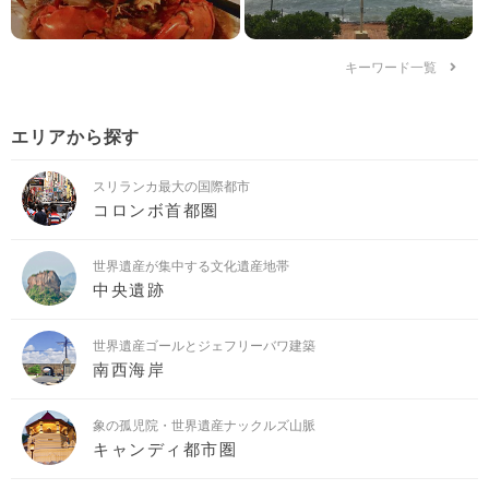
キーワード一覧
エリアから探す
スリランカ最大の国際都市
コロンボ首都圏
世界遺産が集中する文化遺産地帯
中央遺跡
世界遺産ゴールとジェフリーバワ建築
南西海岸
象の孤児院・世界遺産ナックルズ山脈
キャンディ都市圏