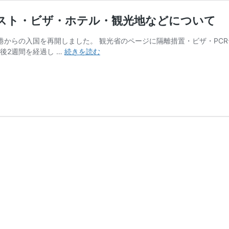
テスト・ビザ・ホテル・観光地などについて
、空港からの入国を再開しました。 観光省のページに隔離措置・ビザ・P
1
後2週間を経過し …
続きを読む
月
21
日
よ
り
空
港
再
開！
隔
離
措
置・
PCR
テ
ス