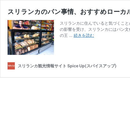
スリランカのパン事情、おすすめローカ
スリランカに住んでいると気づくこと
の影響を受け、スリランカにはパン文
ス
の王 …
続きを読む
リ
ラ
ン
カ
の
スリランカ観光情報サイト Spice Up(スパイスアップ)
パ
ン
事
情、
お
す
す
め
ロ
ー