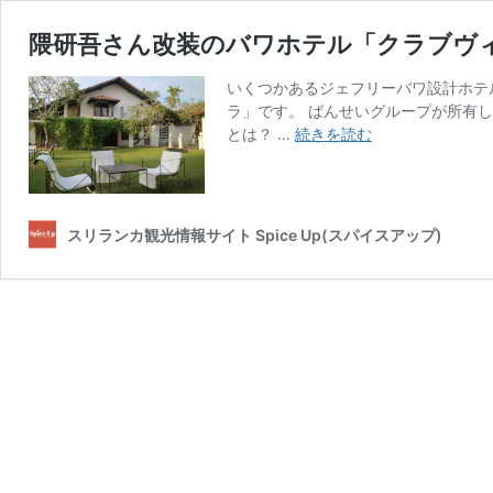
隈研吾さん改装のバワホテル「クラブヴィラ（C
いくつかあるジェフリーバワ設計ホテ
ラ」です。 ばんせいグループが所有
隈
とは？ …
続きを読む
研
吾
さ
ん
スリランカ観光情報サイト Spice Up(スパイスアップ)
改
装
の
バ
ワ
ホ
テ
ル
「ク
ラ
ブ