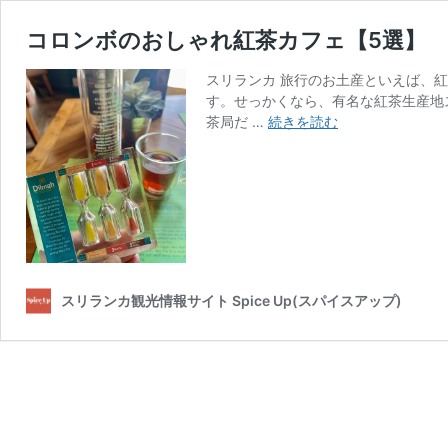
コロンボのおしゃれ紅茶カフェ【5選】
スリランカ 旅行のお土産といえば、
す。せっかくなら、有名な紅茶生産地
コ
茶局だ …
続きを読む
ロ
ン
ボ
の
お
し
ゃ
れ
スリランカ観光情報サイト Spice Up(スパイスアップ)
紅
茶
カ
フ
ェ
【5
選】