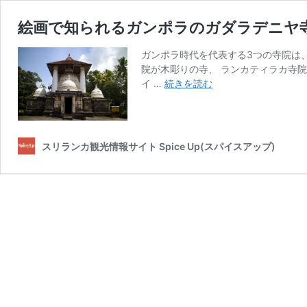
絵画で知られるガンポラのガダラデニヤ
ガンポラ時代を代表する3つの寺院は
院が木彫りの寺、 ランカティラカ寺院
絵
イ …
続きを読む
画
で
知
ら
スリランカ観光情報サイト Spice Up(スパイスアップ)
れ
る
ガ
ン
ポ
ラ
の
ガ
ダ
ラ
デ