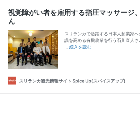
視覚障がい者を雇用する指圧マッサージ
ん
スリランカで活躍する日本人起業家へ
識を高める有機農業を行う石川直人さん
視
…
続きを読む
覚
障
が
い
者
スリランカ観光情報サイト Spice Up(スパイスアップ)
を
雇
用
す
る
指
圧
マ
ッ