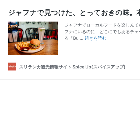
ジャフナで見つけた、とっておきの味。本格
ジャフナでローカルフードを楽しんて
フナにいるのに、どこにでもあるチェ
ジ
る「Bu …
続きを読む
ャ
フ
ナ
で
スリランカ観光情報サイト Spice Up(スパイスアップ)
見
つ
け
た、
と
っ
て
お
き
の
味。