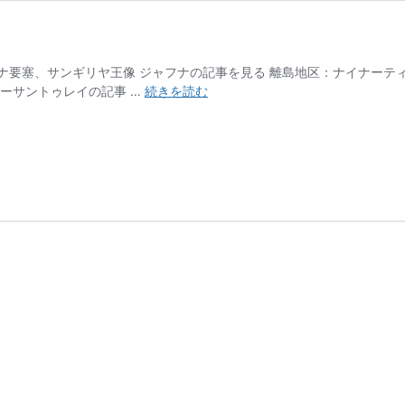
ナ要塞、サンギリヤ王像 ジャフナの記事を見る 離島地区：ナイナーティ
ジ
ーサントゥレイの記事 …
続きを読む
ャ
フ
ナ
半
島
の
主
な
観
光
地