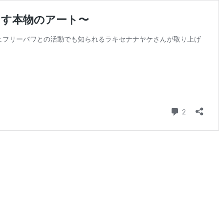
が生み出す本物のアート〜
ェフリーバワとの活動でも知られるラキセナナヤケさんが取り上げ
コメント
2