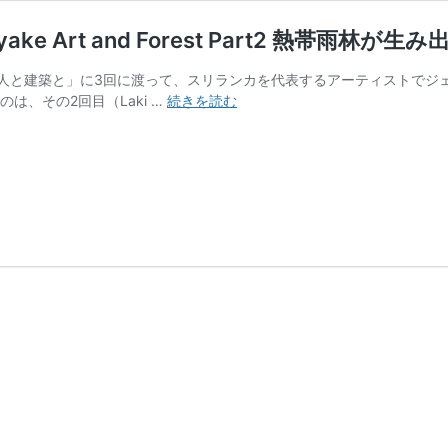
ake Art and Forest Part2 熱帯雨林
人と建築と」に3回に渡って、スリランカを代表するアーティストでジ
「住
は、その2回目（Laki …
続きを読む
宅
建
築」
2018
年
4
月
号〜
Laki
Senanayake
Art
and
Forest
Part2
熱
帯