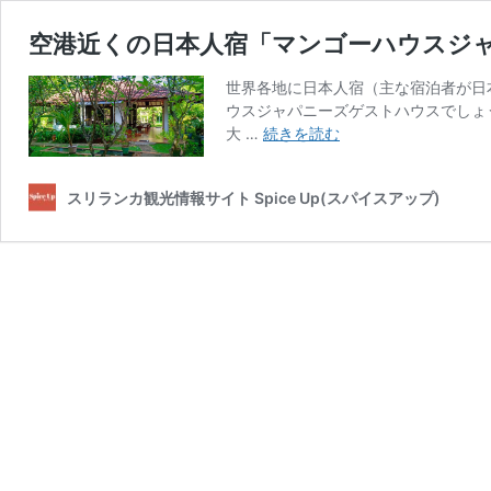
空港近くの日本人宿「マンゴーハウスジ
世界各地に日本人宿（主な宿泊者が日
ウスジャパニーズゲストハウスでしょう
空
大 …
続きを読む
港
近
スリランカ観光情報サイト Spice Up(スパイスアップ)
く
の
日
本
人
宿
「マ
ン
ゴ
ー
ハ
ウ
ス