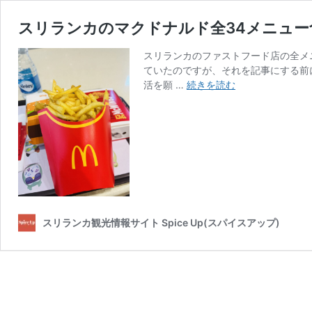
スリランカのマクドナルド全34メニュー
スリランカのファストフード店の全メ
ていたのですが、それを記事にする前
ス
活を願 …
続きを読む
リ
ラ
ン
カ
の
マ
ク
ド
ナ
スリランカ観光情報サイト Spice Up(スパイスアップ)
ル
ド
全
34
メ
ニ