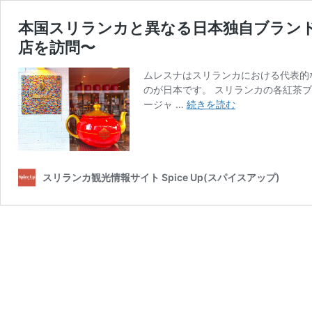
本国スリランカと異なる日本独自ブラン
店を訪問〜
ムレスナはスリランカにおける代表的
のが日本です。 スリランカの各紅茶
本
ージャ …
続きを読む
国
ス
リ
ラ
ン
スリランカ観光情報サイト Spice Up(スパイスアップ)
カ
と
異
な
る
日
本
独
自