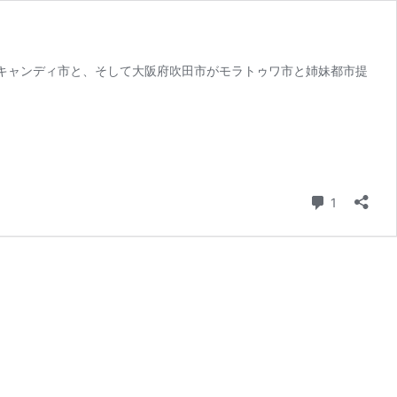
がキャンディ市と、そして大阪府吹田市がモラトゥワ市と姉妹都市提
コメント
1