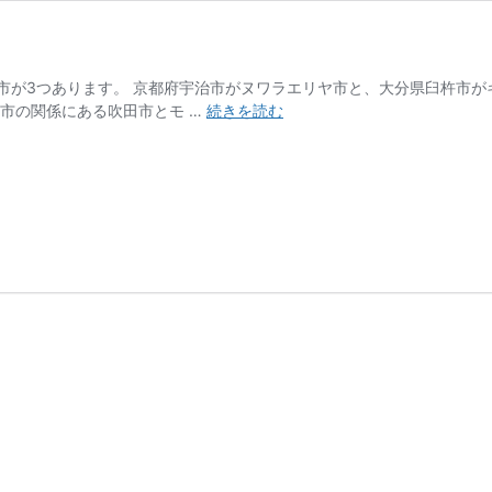
市が3つあります。 京都府宇治市がヌワラエリヤ市と、大分県臼杵市
姉
市の関係にある吹田市とモ …
続きを読む
妹
都
市
の
モ
ラ
ト
ゥ
ワ
市
と
吹
田
市