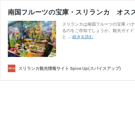
南国フルーツの宝庫・スリランカ オス
スリランカは南国フルーツの宝庫 バ
るのをご存知でしょうか。観光ガイドブ
南
と …
続きを読む
国
フ
ル
ー
ツ
スリランカ観光情報サイト Spice Up(スパイスアップ)
の
宝
庫・
ス
リ
ラ
ン
カ
オ
ス