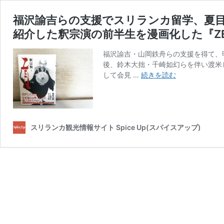
福沢諭吉らの支援でスリランカ留学、夏目
紹介した釈宗演の前半生を漫画化した『ZE
福沢諭吉・山岡鉄舟らの支援を得て、
後、鈴木大拙・千崎如幻らを伴い渡米
福
して会見 …
続きを読む
沢
諭
吉
ら
の
スリランカ観光情報サイト Spice Up(スパイスアップ)
支
援
で
ス
リ
ラ
ン
カ
留