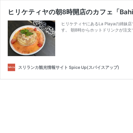
ヒリケティヤの朝8時開店のカフェ「Bahia Hi
ヒリケティヤにあるLa Playaの姉妹店
す。 朝8時からホットドリンクが注文
スリランカ観光情報サイト Spice Up(スパイスアップ)