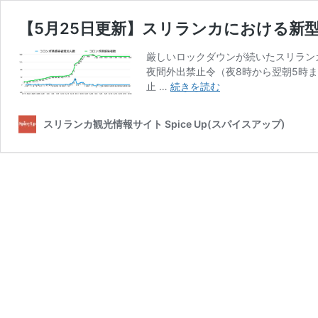
【5月25日更新】スリランカにおける新
厳しいロックダウンが続いたスリラン
夜間外出禁止令（夜8時から翌朝5時
【5
止 …
続きを読む
月
25
スリランカ観光情報サイト Spice Up(スパイスアップ)
日
更
新】
ス
リ
ラ
ン
カ
に
お
け
る
新