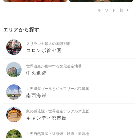
キーワード一覧
エリアから探す
スリランカ最大の国際都市
コロンボ首都圏
世界遺産が集中する文化遺産地帯
中央遺跡
世界遺産ゴールとジェフリーバワ建築
南西海岸
象の孤児院・世界遺産ナックルズ山脈
キャンディ都市圏
世界自然遺産・紅茶畑・鉄道・避暑地