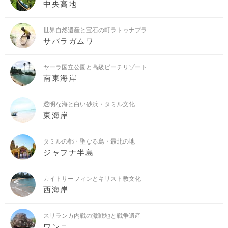
中央高地
世界自然遺産と宝石の町ラトゥナプラ
サバラガムワ
ヤーラ国立公園と高級ビーチリゾート
南東海岸
透明な海と白い砂浜・タミル文化
東海岸
タミルの都・聖なる島・最北の地
ジャフナ半島
カイトサーフィンとキリスト教文化
西海岸
スリランカ内戦の激戦地と戦争遺産
ワンニ