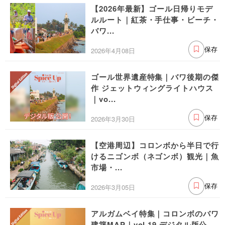
【2026年最新】ゴール日帰りモデ
ルルート｜紅茶・手仕事・ビーチ・
バワ...
2026年4月08日
保存
ゴール世界遺産特集｜バワ後期の傑
作 ジェットウィングライトハウス
｜vo...
2026年3月30日
保存
【空港周辺】コロンボから半日で行
けるニゴンボ（ネゴンボ）観光｜魚
市場・...
2026年3月05日
保存
アルガムベイ特集｜コロンボのバワ
建築MAP｜vol.19 デジタル版公...