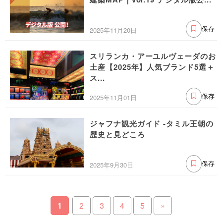
2025年11月20日
保存
スリランカ・アーユルヴェーダのお
土産【2025年】人気ブランド5選＋
ス...
2025年11月01日
保存
ジャフナ観光ガイド -タミル王朝の
歴史と見どころ
2025年9月30日
保存
1
2
3
4
5
»