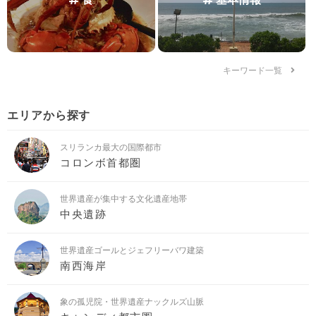
キーワード一覧
エリアから探す
スリランカ最大の国際都市
コロンボ首都圏
世界遺産が集中する文化遺産地帯
中央遺跡
世界遺産ゴールとジェフリーバワ建築
南西海岸
象の孤児院・世界遺産ナックルズ山脈