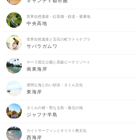
キャンディ都市圏
世界自然遺産・紅茶畑・鉄道・避暑地
中央高地
世界自然遺産と宝石の町ラトゥナプラ
サバラガムワ
ヤーラ国立公園と高級ビーチリゾート
南東海岸
透明な海と白い砂浜・タミル文化
東海岸
タミルの都・聖なる島・最北の地
ジャフナ半島
カイトサーフィンとキリスト教文化
西海岸