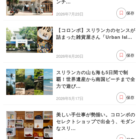
ンチ...
2026年7月23日
保存
【コロンボ】スリランカのセンスが
詰まった雑貨屋さん「Urban Isl...
2026年6月20日
保存
スリランカの山も海も5日間で制
覇！世界遺産から南国ビーチまで全
力で遊び...
2026年5月17日
保存
美しい手仕事が勢揃い。コロンボの
セレクトショップで出会う、モダン
なスリ...