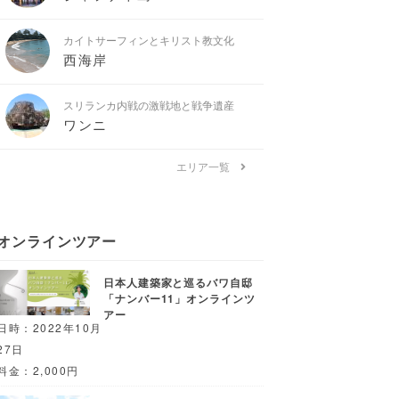
カイトサーフィンとキリスト教文化
西海岸
スリランカ内戦の激戦地と戦争遺産
ワンニ
エリア一覧
オンラインツアー
日本人建築家と巡るバワ自邸
「ナンバー11」オンラインツ
アー
日時：2022年10月
27日
料金：2,000円