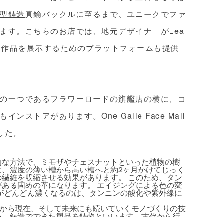
型鋳造
真鍮バックルに至るまで、ユニークでファ
ます。こちらのお店では、地元デザイナーがLea
学に沿った作品を展示するためのプラットフォームも提供
の一つであるフラワーロードの旗艦店の横に、コ
トアがあります。One Galle Face Mall
した。
的な方法で、ミモザやチェスナットといった植物の樹
に、濃度の薄い槽から高い槽へと約
2
ヶ月かけてじっく
繊維を収縮させる効果があります。 このため、タン
ある固めの革になります。 エイジングによる色の変
がどんどん濃くなるのは、タンニンの酸化や紫外線に
）から現在、そして未来にも続いていくモノづくりの技
い、鋳造でできた製品を鋳物といいます。古代から行