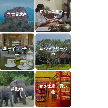
アーユルヴェ
世界遺産
ーダ
セイロンティ
ジェフリーバ
ー
ワ
お土産・買い
動物
物