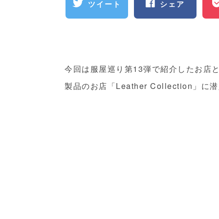
ツイート
シェア
今回は服屋巡り第
13
弾で紹介したお店
製品のお店「
Leather Collection
」に潜