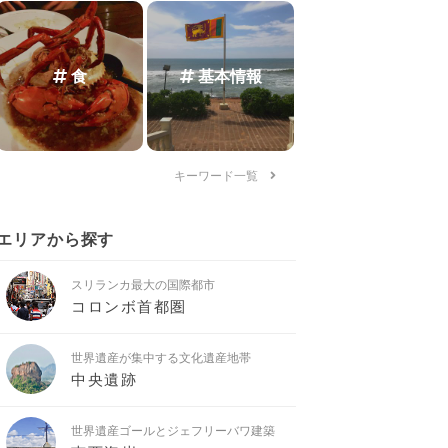
食
基本情報
キーワード一覧
エリアから探す
スリランカ最大の国際都市
コロンボ首都圏
世界遺産が集中する文化遺産地帯
中央遺跡
世界遺産ゴールとジェフリーバワ建築