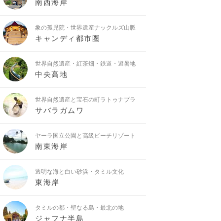
南西海岸
象の孤児院・世界遺産ナックルズ山脈
キャンディ都市圏
世界自然遺産・紅茶畑・鉄道・避暑地
中央高地
世界自然遺産と宝石の町ラトゥナプラ
サバラガムワ
ヤーラ国立公園と高級ビーチリゾート
南東海岸
透明な海と白い砂浜・タミル文化
東海岸
タミルの都・聖なる島・最北の地
ジャフナ半島