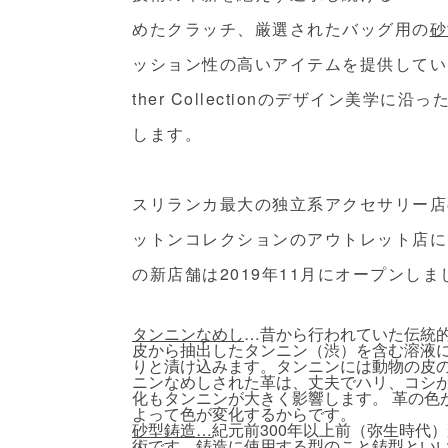
めたクラッチ、厳選されたバッグ用の
砂
ッション性の高いアイテムを提供してい
ther Collectionのデザイン美
します。
スリランカ最大の独立系アクセサリー店
ットンコレクションのアウトレット店にもインス
の新店舗は2019年11月にオープンしま
タンニンなめし
…昔から行われていた伝統
皮から抽出したタンニン（渋）を含む溶液
りと漬け込みます。タンニンには動物の皮の
ニンなめしされた革は、丈夫でハリ、コシが
化もタンニンが大きく影響します。 革の色
よって色が変化するからです。
砂型鋳造…
紀元前300年以上前（弥生時代
術です。鋳造に使用する型のこと鋳型とい