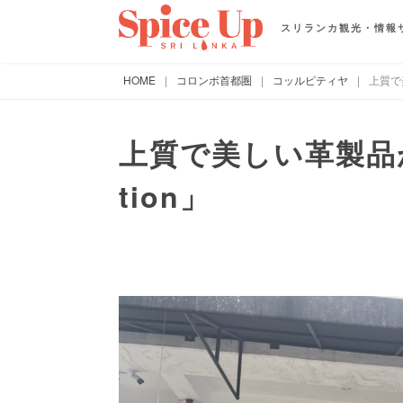
スリランカ観光・情報
HOME
|
コロンボ首都圏
|
コッルピティヤ
|
上質で美
上質で美しい革製品が並ぶ
tion」