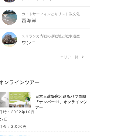
カイトサーフィンとキリスト教文化
西海岸
スリランカ内戦の激戦地と戦争遺産
ワンニ
エリア一覧
オンラインツアー
日本人建築家と巡るバワ自邸
「ナンバー11」オンラインツ
アー
日時：2022年10月
27日
料金：2,000円