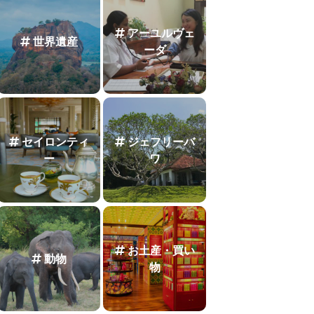
アーユルヴェ
世界遺産
ーダ
セイロンティ
ジェフリーバ
ー
ワ
お土産・買い
動物
物