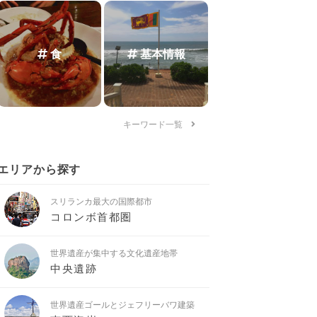
食
基本情報
キーワード一覧
エリアから探す
スリランカ最大の国際都市
コロンボ首都圏
世界遺産が集中する文化遺産地帯
中央遺跡
世界遺産ゴールとジェフリーバワ建築