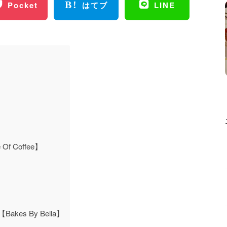
Pocket
はてブ
LINE
】
 Coffee】
s By Bella】