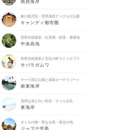
南西海岸
象の孤児院・世界遺産ナックルズ山脈
キャンディ都市圏
世界自然遺産・紅茶畑・鉄道・避暑地
中央高地
世界自然遺産と宝石の町ラトゥナプラ
サバラガムワ
ヤーラ国立公園と高級ビーチリゾート
南東海岸
透明な海と白い砂浜・タミル文化
東海岸
タミルの都・聖なる島・最北の地
ジャフナ半島