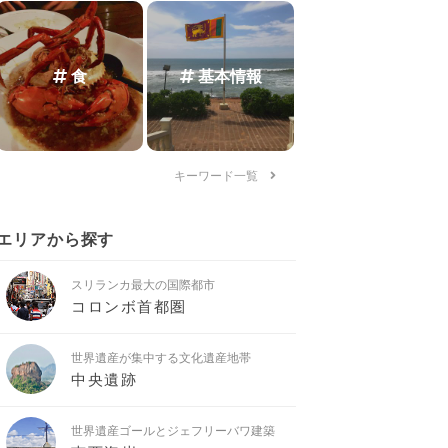
食
基本情報
キーワード一覧
エリアから探す
スリランカ最大の国際都市
コロンボ首都圏
世界遺産が集中する文化遺産地帯
中央遺跡
世界遺産ゴールとジェフリーバワ建築