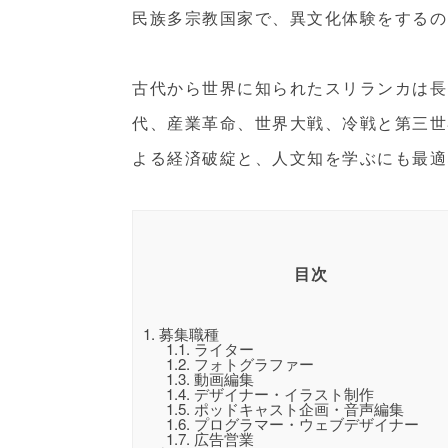
民族多宗教国家で、異文化体験をするの
古代から世界に知られたスリランカは長
代、産業革命、世界大戦、冷戦と第三世
よる経済破綻と、人文知を学ぶにも最適
目次
1.
募集職種
1.1.
ライター
1.2.
フォトグラファー
1.3.
動画編集
1.4.
デザイナー・イラスト制作
1.5.
ポッドキャスト企画・音声編集
1.6.
プログラマー・ウェブデザイナー
1.7.
広告営業