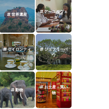
アーユルヴェ
世界遺産
ーダ
セイロンティ
ジェフリーバ
ー
ワ
お土産・買い
動物
物