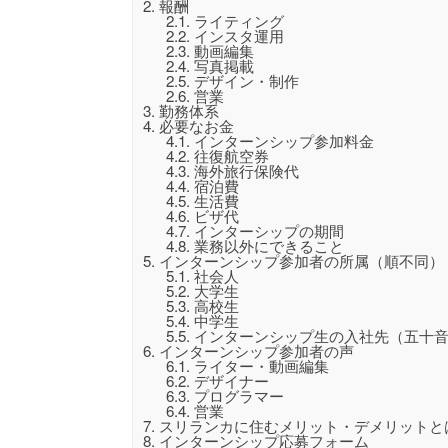
2.
報酬
2.1.
ライティング
2.2.
インスタ運用
2.3.
動画編集
2.4.
写真掲載
2.5.
デザイン・制作
2.6.
営業
3.
勤務体系
4.
必要なお金
4.1.
インターンシップ参加料金
4.2.
往復航空券
4.3.
海外旅行保険代
4.4.
宿泊費
4.5.
生活費
4.6.
ビザ代
4.7.
インターシップの期間
4.8.
業務以外にできること
5.
インターンシップ参加者の所属（順不同）
5.1.
社会人
5.2.
大学生
5.3.
高校生
5.4.
中学生
5.5.
インターンシップ生の入社先（五十
6.
インターンシップ参加者の声
6.1.
ライター・動画編集
6.2.
デザイナー
6.3.
プログラマー
6.4.
営業
7.
スリランカに住むメリット・デメリットと
8.
インターンシップ応募フォーム