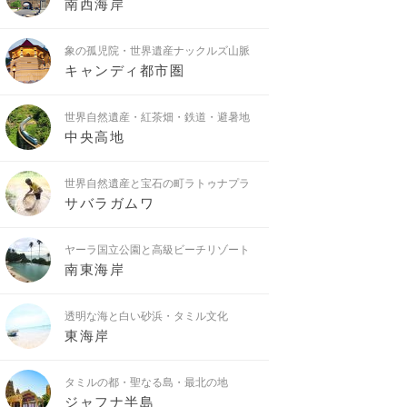
南西海岸
象の孤児院・世界遺産ナックルズ山脈
キャンディ都市圏
世界自然遺産・紅茶畑・鉄道・避暑地
中央高地
世界自然遺産と宝石の町ラトゥナプラ
サバラガムワ
ヤーラ国立公園と高級ビーチリゾート
南東海岸
透明な海と白い砂浜・タミル文化
東海岸
タミルの都・聖なる島・最北の地
ジャフナ半島