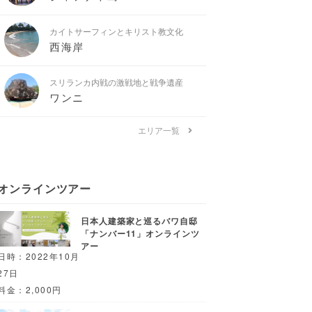
カイトサーフィンとキリスト教文化
西海岸
スリランカ内戦の激戦地と戦争遺産
ワンニ
エリア一覧
オンラインツアー
日本人建築家と巡るバワ自邸
「ナンバー11」オンラインツ
アー
日時：2022年10月
27日
料金：2,000円