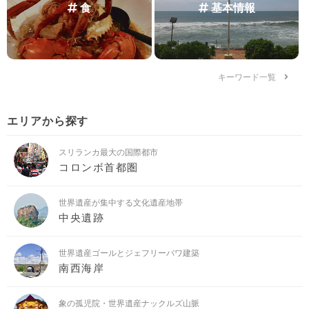
食
基本情報
キーワード一覧
エリアから探す
スリランカ最大の国際都市
コロンボ首都圏
世界遺産が集中する文化遺産地帯
中央遺跡
世界遺産ゴールとジェフリーバワ建築
南西海岸
象の孤児院・世界遺産ナックルズ山脈