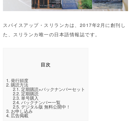
スパイスアップ・スリランカは、2017年2月に創刊し
た、スリランカ唯一の日本語情報誌です。
目次
1.
発行頻度
2.
購読方法
2.1.
定期購読+バックナンバーセット
2.2.
定期購読
2.3.
単号購入
2.4.
バックナンバー一覧
2.5.
デジタル版 無料公開中！
3.
お申し込み
4.
広告掲載