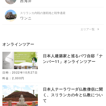
西海岸
スリランカ内戦の激戦地と戦争遺産
ワンニ
エリア一覧
オンラインツアー
日本人建築家と巡るバワ自邸「ナ
ンバー11」オンラインツアー
日時：2022年10月27日
料金：2,000円
日本人テーラワーダ仏教僧侶に聞
く、スリランカの今と仏教につい
て