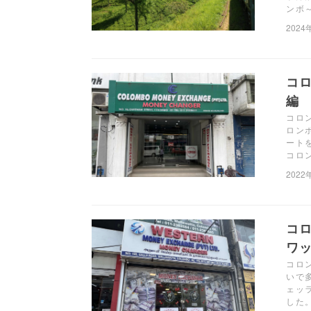
ンボ
2024
コ
編
コロ
ロン
ート
コロン
2022
コ
ワ
コロ
いで
ェッ
した。