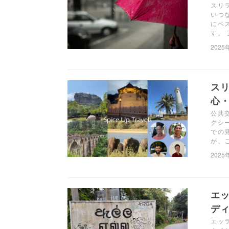
スリ
いつ
にベ
す。
2025
ス
心
公共
クシ
での
が、
2025
エ
ディ
エッ