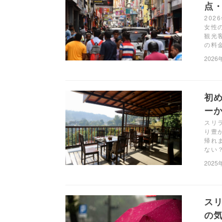
点・
20
女性
観光
の料
2026
初
ーか
スリ
り豊
帰れ
ない
2025
ス
の