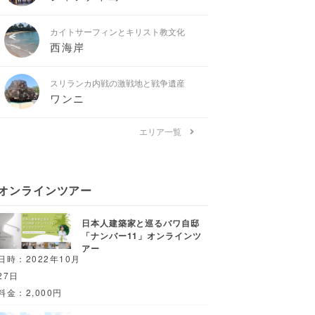
カイトサーフィンとキリスト教文化
西海岸
スリランカ内戦の激戦地と戦争遺産
ワンニ
エリア一覧
オンラインツアー
日本人建築家と巡るバワ自邸
「ナンバー11」オンラインツ
アー
日時：2022年10月
27日
料金：2,000円