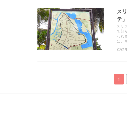
ス
テ
スリ
て知
われ
は、
2021
1