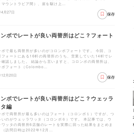
～マウントラビア間）、崖を駆け上…
年4月27日
保存
ロンボでレートが良い両替所はどこ？フォート
ンボで最も両替所が多いのがコロンボフォートです。 今回、コ
ボフォートにある16軒の両替所のうち、営業していた14軒でレ
を確認しました。 結論から言いますと、コロンボの両替所は、
ボフォート（Colombo…
年12月20日
保存
ロンボでレートが良い両替所はどこ？ウェッラ
ッタ編
ンボで両替所が最も多いのはフォート（コロンボ１）ですが、つ
多いのがウェッラワッタ（コロンボ６）です。 本記事では、ウ
ラワッタの両替所6店舗のレートを実際に回った結果をまとめま
（訪問日時は2022年12月…