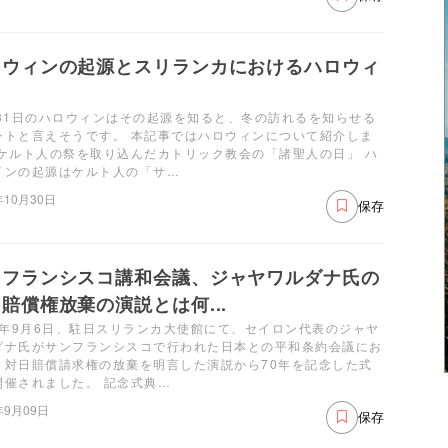
ロウィンの起源とスリランカにおけるハロウィ
月31日のハロウィンはその起源を知ると、冬の訪れるを知らせる
ントと言えそうです。 本記事ではハロウィンについて紹介しま
 ケルト人の祭を取り込んだカトリック教会の「諸聖人の日」 ハ
インの起源はケルト人の「サ…
年10月30日
保存
ンフランシスコ講和会議、ジャヤワルダナ氏の
賠償権放棄の演説とは何...
21年9月6日、駐日スリランカ大使館にて、セイロン代表のジャヤ
ダナ氏がサンフランシスコで行われた日本との平和条約会議にお
、対日賠償請求権の放棄を明言した演説から70年を記念した式
開催されました。 記念式典…
年9月09日
保存