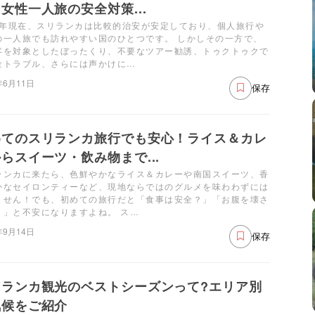
女性一人旅の安全対策...
26年現在、スリランカは比較的治安が安定しており、個人旅行や
の一人旅でも訪れやすい国のひとつです。 しかしその一方で、
客を対象としたぼったくり、不要なツアー勧誘、トゥクトゥクで
金トラブル、さらには声かけに…
年6月11日
保存
めてのスリランカ旅行でも安心！ライス＆カレ
らスイーツ・飲み物まで...
ランカに来たら、色鮮やかなライス＆カレーや南国スイーツ、香
かなセイロンティーなど、現地ならではのグルメを味わわずには
ません！でも、初めての旅行だと「食事は安全？」「お腹を壊さ
？」と不安になりますよね。 ス…
年9月14日
保存
リランカ観光のベストシーズンって?エリア別
気候をご紹介