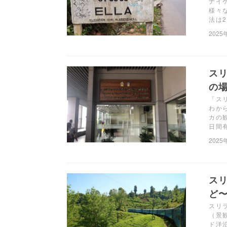
ナイ
様々
法は
2025
スリ
の
「ス
わか
カの
日間
2025
ス
ど
スリ
（景
ド洋