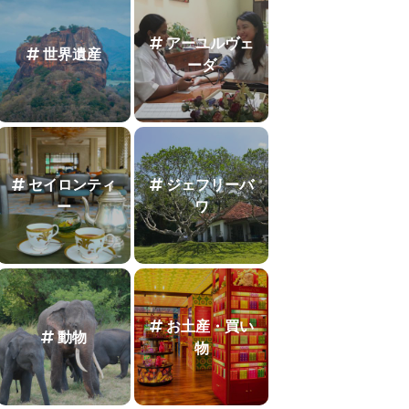
アーユルヴェ
世界遺産
ーダ
セイロンティ
ジェフリーバ
ー
ワ
お土産・買い
動物
物