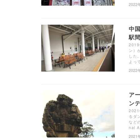
2022
中
駅
20
ン）
した
よっ
2022
ア
ンテ
20
るダ
など
nal 
2021