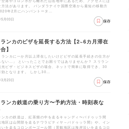
ケ空港やコロンボから離れた山岳地帯にあるため、アクセスには
な方法があります。 バンダラナイケ国際空港から最短の移動方
2020年2月にハンバントータ…
年5月03日
保存
ランカのビザを延長する方法【2~6カ月滞在
場合】
リランカに一か月以上滞在したいけどビザの延長手続きの仕方が
らない…」 といったことでお困りではありませんか？ スリラン
観光ビザ・ビジネスビザの場合、ネットで簡単に取得でき、30
有効となります。 しかし30…
年3月23日
保存
リランカ鉄道の乗り方〜予約方法・時刻表な
〜
ランカの鉄道は、紅茶畑の中を走るキャンディ〜バドゥッラ間
観地区は山間部を走るナワラピティヤ～バドゥッラ間）や、イン
沿いを走るコロンボ〜ゴール間（景観地区は海岸沿いを走るコロ