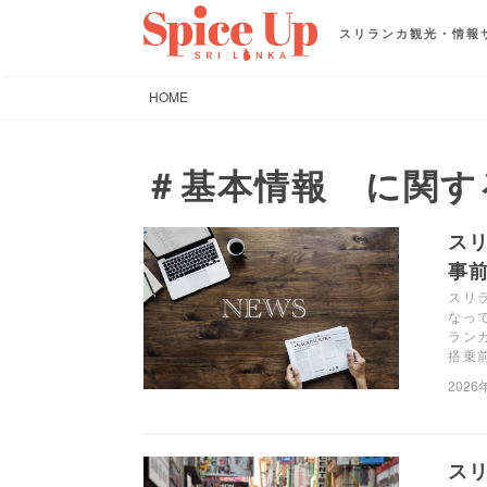
スリランカ観光・情報
HOME
＃基本情報 に関す
ス
事前
スリ
なっ
ラン
搭乗
2026
スリ