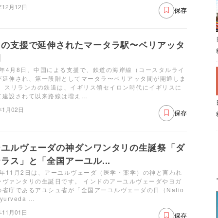
年12月12日
保存
国の支援で延伸されたマータラ駅〜ベリアッタ
間
19年4月8日、中国による支援で、鉄道の海岸線（コースタルライ
が延伸され、第一段階としてマータラ〜ベリアッタ間が開通しま
。 スリランカの鉄道は、イギリス領セイロン時代にイギリスに
て建設されて以来路線は増え…
年1月02日
保存
ーユルヴェーダの神ダンワンタリの生誕祭「ダ
ラス」と「全国アーユル...
21年11月2日は、アーユルヴェーダ（医学・薬学）の神と言われ
ンヴァンタリの生誕日です。 インドのアーユルヴェーダやヨガ
の省庁であるアユシュ省が「全国アーユルヴェーダの日（Natio
Ayurveda …
年11月01日
保存