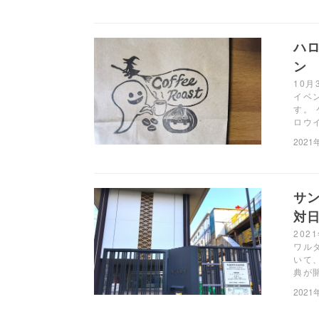
ハ
ン
10
イベ
す。
ロウ
2021
サ
対日
20
ワル
いて
典が
2021