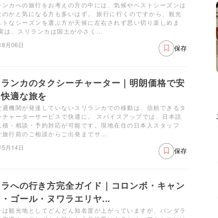
ランカへの旅行をお考えの方の中には、気候やベストシーズンは
なのかと気になる方も多いはず。 旅行に行くのですから、観光
ストなシーズンを選ぶ方が天候に左右されず思い切り楽しめま
 実は、スリランカは国土が小さく…
年8月06日
保存
リランカのタクシーチャーター｜明朗価格で安
・快適な旅を
交通機関が発達していないスリランカでの移動は、信頼できるタ
ーチャーターサービスで快適に。 スパイスアップでは、日本語
見積・相談・予約対応が可能です。現地在住の日本人スタッフ
ご旅行前のご相談からご出発までサ…
年5月14日
保存
ッラへの行き方完全ガイド｜コロンボ・キャン
・ゴール・ヌワラエリヤ...
ラは観光地としてどんどん知名度が上がっていますが、バンダラ