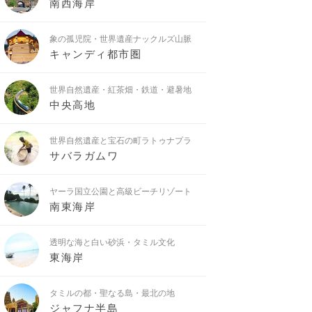
南西海岸
象の孤児院・世界遺産ナックルズ山脈
キャンディ都市圏
世界自然遺産・紅茶畑・鉄道・避暑地
中央高地
世界自然遺産と宝石の町ラトゥナプラ
サバラガムワ
ヤーラ国立公園と高級ビーチリゾート
南東海岸
透明な海と白い砂浜・タミル文化
東海岸
タミルの都・聖なる島・最北の地
ジャフナ半島