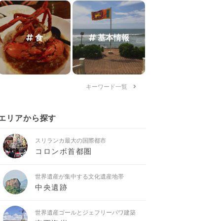
食
基本情報
キーワード一覧
エリアから探す
スリランカ最大の国際都市
コロンボ首都圏
世界遺産が集中する文化遺産地帯
中央遺跡
世界遺産ゴールとジェフリーバワ建築