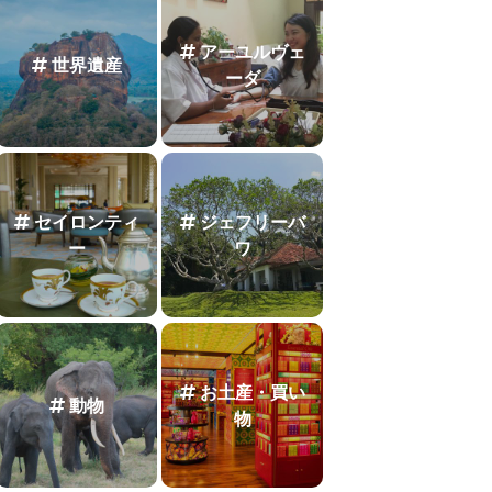
アーユルヴェ
世界遺産
ーダ
セイロンティ
ジェフリーバ
ー
ワ
お土産・買い
動物
物