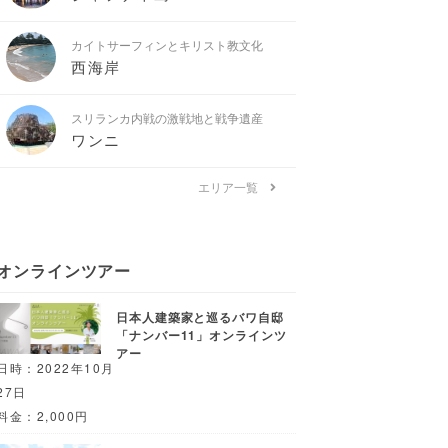
カイトサーフィンとキリスト教文化
西海岸
スリランカ内戦の激戦地と戦争遺産
ワンニ
エリア一覧
オンラインツアー
日本人建築家と巡るバワ自邸
「ナンバー11」オンラインツ
アー
日時：2022年10月
27日
料金：2,000円