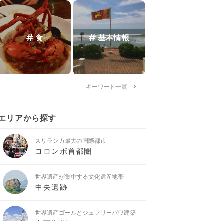
食
基本情報
キーワード一覧
エリアから探す
スリランカ最大の国際都市
コロンボ首都圏
世界遺産が集中する文化遺産地帯
中央遺跡
世界遺産ゴールとジェフリーバワ建築