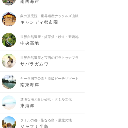
南西海岸
象の孤児院・世界遺産ナックルズ山脈
キャンディ都市圏
世界自然遺産・紅茶畑・鉄道・避暑地
中央高地
世界自然遺産と宝石の町ラトゥナプラ
サバラガムワ
ヤーラ国立公園と高級ビーチリゾート
南東海岸
透明な海と白い砂浜・タミル文化
東海岸
タミルの都・聖なる島・最北の地
ジャフナ半島