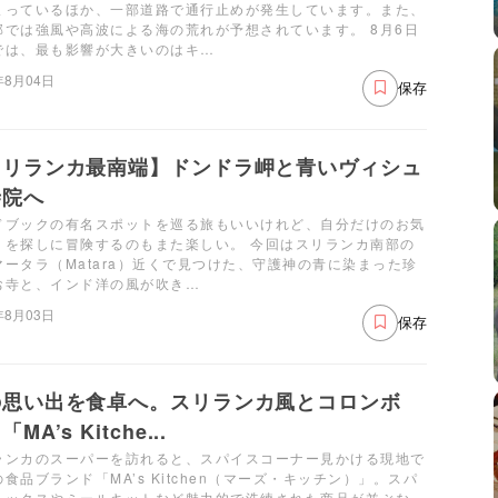
まっているほか、一部道路で通行止めが発生しています。また、
部では強風や高波による海の荒れが予想されています。 8月6日
では、最も影響が大きいのはキ…
年8月04日
保存
スリランカ最南端】ドンドラ岬と青いヴィシュ
寺院へ
ドブックの有名スポットを巡る旅もいいけれど、自分だけのお気
りを探しに冒険するのもまた楽しい。 今回はスリランカ南部の
マータラ（Matara）近くで見つけた、守護神の青に染まった珍
お寺と、インド洋の風が吹き…
年8月03日
保存
の思い出を食卓へ。スリランカ風とコロンボ
MA’s Kitche...
ランカのスーパーを訪れると、スパイスコーナー見かける現地で
食品ブランド「MA’s Kitchen（マーズ・キッチン）」。スパ
ミックスやミールキットなど魅力的で洗練された商品が並ぶな