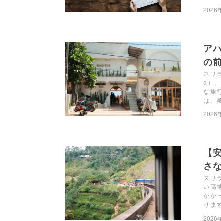
2026
アハ
の前
スリ
a）
な旅
は、
2026
【
さ
スリ
い高
がか
りま
2026