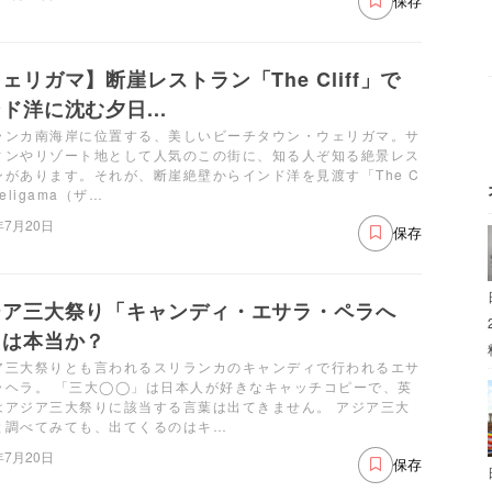
保存
ェリガマ】断崖レストラン「The Cliff」で
ド洋に沈む夕日...
ランカ南海岸に位置する、美しいビーチタウン・ウェリガマ。サ
ィンやリゾート地として人気のこの街に、知る人ぞ知る絶景レス
ンがあります。それが、断崖絶壁からインド洋を見渡す「The C
 Weligama（ザ…
年7月20日
保存
ジア三大祭り「キャンディ・エサラ・ペラへ
」は本当か？
ア三大祭りとも言われるスリランカのキャンディで行われるエサ
ラヘラ。 「三大◯◯」は日本人が好きなキャッチコピーで、英
はアジア三大祭りに該当する言葉は出てきません。 アジア三大
と調べてみても、出てくるのはキ…
年7月20日
保存