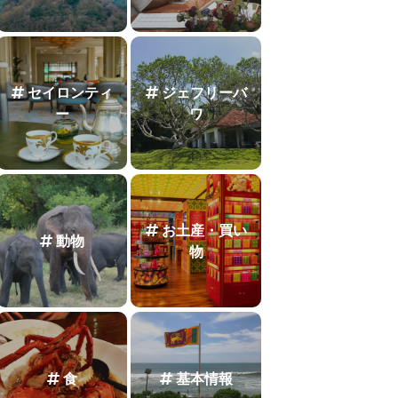
セイロンティ
ジェフリーバ
ー
ワ
お土産・買い
動物
物
食
基本情報