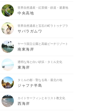
世界自然遺産・紅茶畑・鉄道・避暑地
中央高地
世界自然遺産と宝石の町ラトゥナプラ
サバラガムワ
ヤーラ国立公園と高級ビーチリゾート
南東海岸
透明な海と白い砂浜・タミル文化
東海岸
タミルの都・聖なる島・最北の地
ジャフナ半島
カイトサーフィンとキリスト教文化
西海岸