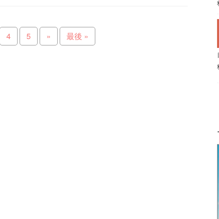
4
5
»
最後 »