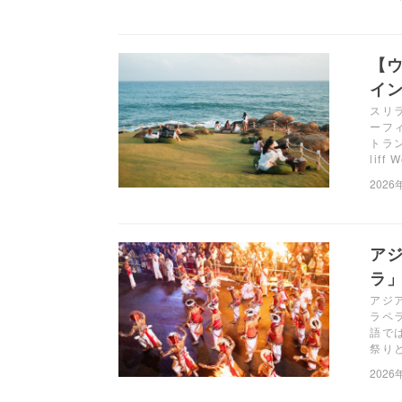
【ウ
イン
スリ
ーフ
トラ
liff
2026
ア
ラ
アジ
ラペ
語で
祭り
2026