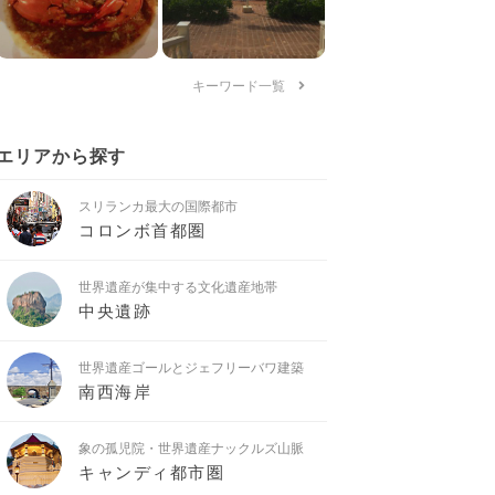
キーワード一覧
エリアから探す
スリランカ最大の国際都市
コロンボ首都圏
世界遺産が集中する文化遺産地帯
中央遺跡
世界遺産ゴールとジェフリーバワ建築
南西海岸
象の孤児院・世界遺産ナックルズ山脈
キャンディ都市圏