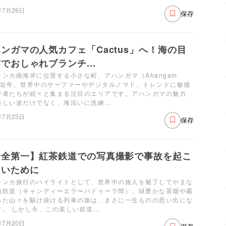
年7月26日
保存
ンガマの人気カフェ「Cactus」へ！海の目
でおしゃれブランチ...
ランカ南海岸に位置する小さな町、アハンガマ（Ahangam
。近年、世界中のサーファーやデジタルノマド、トレンドに敏感
行者たちが続々と集まる注目のエリアです。アハンガマの魅力
美しい波だけでなく、海沿いに洗練…
年7月23日
保存
安全第一】紅茶鉄道での写真撮影で事故を起こ
ないために
ランカ旅行のハイライトとして、世界中の旅人を魅了してやまな
地鉄道（キャンディ〜エラ〜バドゥーラ間）。緑豊かな茶畑や霧
った山々を駆け抜ける列車の旅は、まさに一生ものの思い出にな
す。 しかし今、この美しい鉄道…
年7月20日