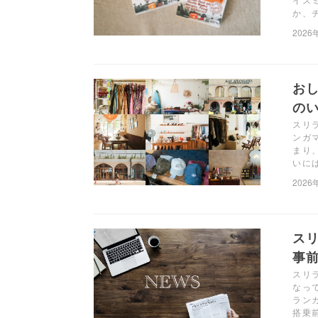
か、
2026
お
のい
スリ
ンガ
まり
いに
2026
ス
事前
スリ
なっ
ラン
搭乗