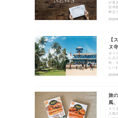
が高
沿岸
時点
2026
【
ヌ
ガイ
に入
街・
しい
2026
旅
風、「
スリ
人気の
イス