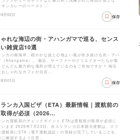
チキンカレーのペースト…
年8月02日
保存
しゃれな海辺の街・アハンガマで巡る、センス
い雑貨店10選
ランカの南海岸、穏やかな波と心地よい風が吹き抜ける街・アハ
マ（Ahangama）。 最近、サーファーやクリエイターたちが集
、どんどん魅力的な場所が増えているのをご存知ですか？ 海沿
はおしゃれなカフェが点在…
年8月01日
保存
リランカ入国ビザ（ETA）最新情報｜渡航前の
取得が必須（2026...
ランカ渡航前のチェックポイント ETAは渡航前の取得が必須に
ています 2026年7月23日、在スリランカ日本国大使館は、スリ
カ渡航前にETA（電子渡航認証）の登録が完了していることを、
前に確認するよう注意…