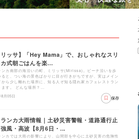
リッサ】「Hey Mama」で、おしゃれなスリ
カ式朝ごはんを楽...
ンカ南部の海沿いの町、ミリッサ(Mirissa)。ビーチ沿いを歩
いると、つい海の景色ばかりに目が行きがちですが、実はメイン
ドから少し離れた場所に、知る人ぞ知る隠れ家カフェレストラン
ります。 どんな場所？…
年8月05日
保存
リランカ大雨情報｜土砂災害警報・道路通行止
強風・高波【8月6日・...
ランカでは大雨の影響により、山間部を中心に土砂災害の危険性