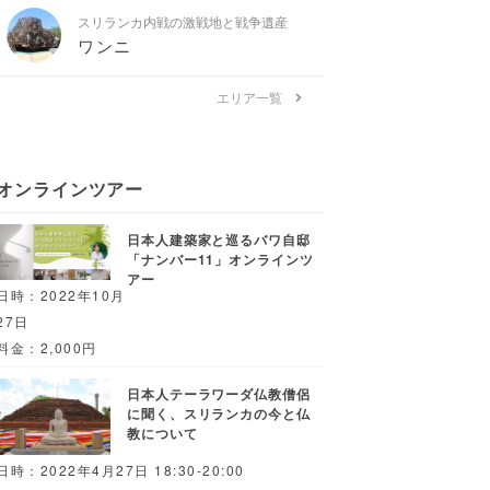
スリランカ内戦の激戦地と戦争遺産
ワンニ
エリア一覧
オンラインツアー
日本人建築家と巡るバワ自邸
「ナンバー11」オンラインツ
アー
日時：2022年10月
27日
料金：2,000円
日本人テーラワーダ仏教僧侶
に聞く、スリランカの今と仏
教について
日時：2022年4月27日 18:30-20:00