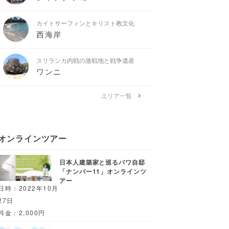
カイトサーフィンとキリスト教文化
西海岸
スリランカ内戦の激戦地と戦争遺産
ワンニ
エリア一覧
オンラインツアー
日本人建築家と巡るバワ自邸
「ナンバー11」オンラインツ
アー
日時：2022年10月
27日
料金：2,000円