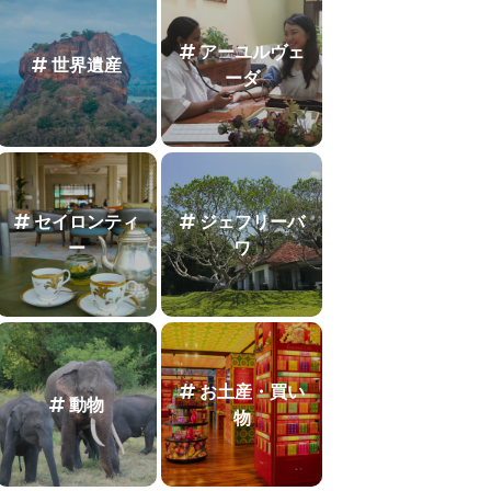
アーユルヴェ
世界遺産
ーダ
セイロンティ
ジェフリーバ
ー
ワ
お土産・買い
動物
物