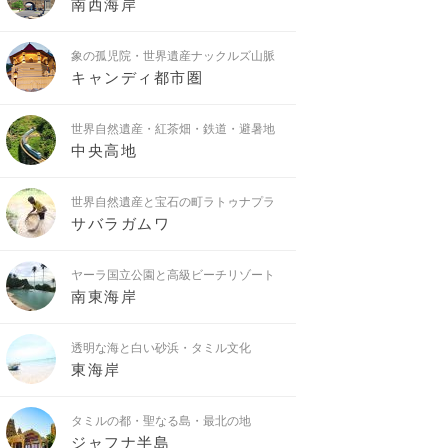
南西海岸
象の孤児院・世界遺産ナックルズ山脈
キャンディ都市圏
世界自然遺産・紅茶畑・鉄道・避暑地
中央高地
世界自然遺産と宝石の町ラトゥナプラ
サバラガムワ
ヤーラ国立公園と高級ビーチリゾート
南東海岸
透明な海と白い砂浜・タミル文化
東海岸
タミルの都・聖なる島・最北の地
ジャフナ半島