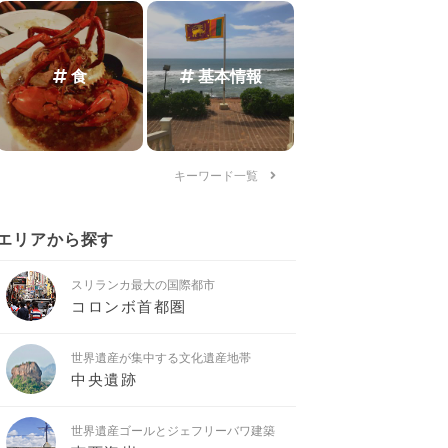
食
基本情報
キーワード一覧
エリアから探す
スリランカ最大の国際都市
コロンボ首都圏
世界遺産が集中する文化遺産地帯
中央遺跡
世界遺産ゴールとジェフリーバワ建築