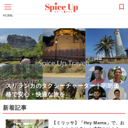
HOME
スリランカのタクシーチャーター｜明朗価
格で安心・快適な旅を
新着記事
【ミリッサ】「Hey Mama」で、お