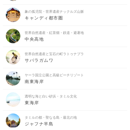
象の孤児院・世界遺産ナックルズ山脈
キャンディ都市圏
世界自然遺産・紅茶畑・鉄道・避暑地
中央高地
世界自然遺産と宝石の町ラトゥナプラ
サバラガムワ
ヤーラ国立公園と高級ビーチリゾート
南東海岸
透明な海と白い砂浜・タミル文化
東海岸
タミルの都・聖なる島・最北の地
ジャフナ半島