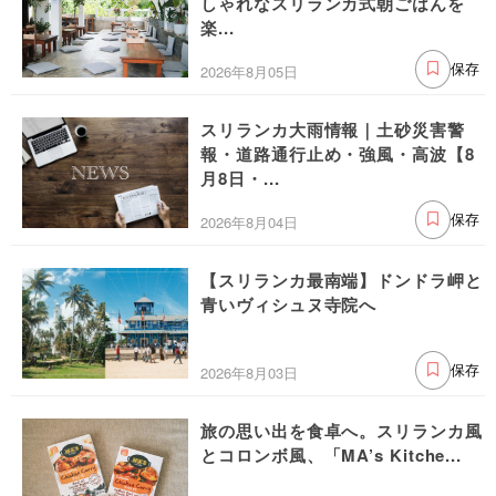
しゃれなスリランカ式朝ごはんを
楽...
2026年8月05日
保存
スリランカ大雨情報｜土砂災害警
報・道路通行止め・強風・高波【8
月8日・...
2026年8月04日
保存
【スリランカ最南端】ドンドラ岬と
青いヴィシュヌ寺院へ
2026年8月03日
保存
旅の思い出を食卓へ。スリランカ風
とコロンボ風、「MA’s Kitche...