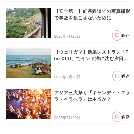
【安全第一】紅茶鉄道での写真撮影
で事故を起こさないために
2026年7月20日
保存
【ウェリガマ】断崖レストラン「T
he Cliff」でインド洋に沈む夕日...
2026年7月20日
保存
アジア三大祭り「キャンディ・エサ
ラ・ペラへラ」は本当か？
2026年7月20日
保存