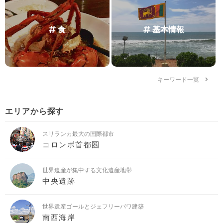
食
基本情報
キーワード一覧
エリアから探す
スリランカ最大の国際都市
コロンボ首都圏
世界遺産が集中する文化遺産地帯
中央遺跡
世界遺産ゴールとジェフリーバワ建築
南西海岸