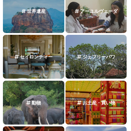
世界遺産
アーユルヴェーダ
セイロンティー
ジェフリーバワ
動物
お土産・買い物