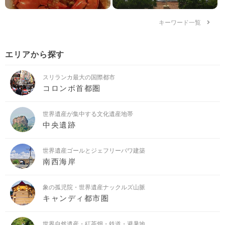
キーワード一覧
エリアから探す
スリランカ最大の国際都市
コロンボ首都圏
世界遺産が集中する文化遺産地帯
中央遺跡
世界遺産ゴールとジェフリーバワ建築
南西海岸
象の孤児院・世界遺産ナックルズ山脈
キャンディ都市圏
世界自然遺産・紅茶畑・鉄道・避暑地