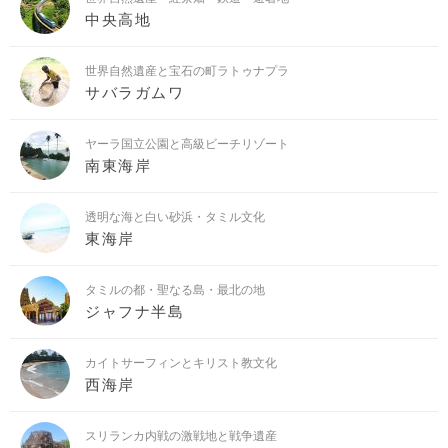
中央高地
世界自然遺産と宝石の町ラトゥナプラ
サバラガムワ
ヤーラ国立公園と高級ビーチリゾート
南東海岸
透明な海と白い砂浜・タミル文化
東海岸
タミルの都・聖なる島・最北の地
ジャフナ半島
カイトサーフィンとキリスト教文化
西海岸
スリランカ内戦の激戦地と戦争遺産