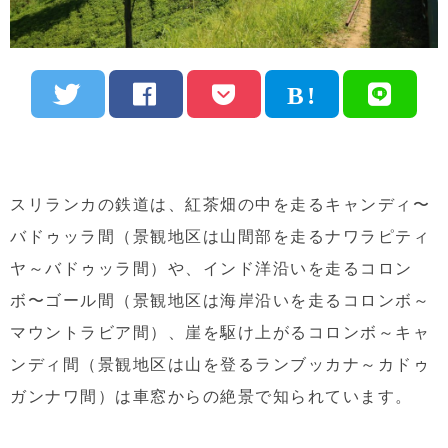
スリランカの鉄道は、紅茶畑の中を走るキャンディ〜
バドゥッラ間（景観地区は山間部を走るナワラピティ
ヤ～バドゥッラ間）や、インド洋沿いを走るコロン
ボ〜ゴール間（景観地区は海岸沿いを走るコロンボ～
マウントラビア間）、崖を駆け上がるコロンボ～キャ
ンディ間（景観地区は山を登るランブッカナ～カドゥ
ガンナワ間）は車窓からの絶景で知られています。