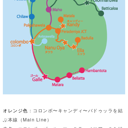
オレンジ色
：コロンボ〜キャンディ〜バドゥッラを結
ぶ本線（Main Line）