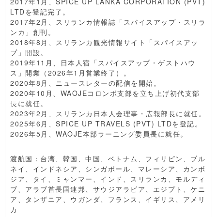
2017年1月、SPICE UP LANKA CORPORATION (PVT)
LTDを登記完了。
2017年2月、スリランカ情報誌「スパイスアップ・スリラ
ンカ」創刊。
2018年8月、スリランカ観光情報サイト「スパイスアッ
プ」開設。
2019年11月、日本人宿「スパイスアップ・ゲストハウ
ス」開業（2026年1月営業終了）。
2020年8月、ニュースレターの配信を開始。
2020年10月、WAOJEコロンボ支部を立ち上げ初代支部
長に就任。
2023年2月、スリランカ日本人会理事・広報部長に就任。
2025年6月、SPICE UP TRAVELS (PVT) LTDを登記。
2026年5月、WAOJE本部ラーニング委員長に就任。
渡航国：台湾、韓国、中国、ベトナム、フィリピン、ブル
ネイ、インドネシア、シンガポール、マレーシア、カンボ
ジア、タイ、ミャンマー、インド、スリランカ、モルディ
ブ、アラブ首長国連邦、サウジアラビア、エジプト、ケニ
ア、タンザニア、ウガンダ、フランス、イギリス、アメリ
カ