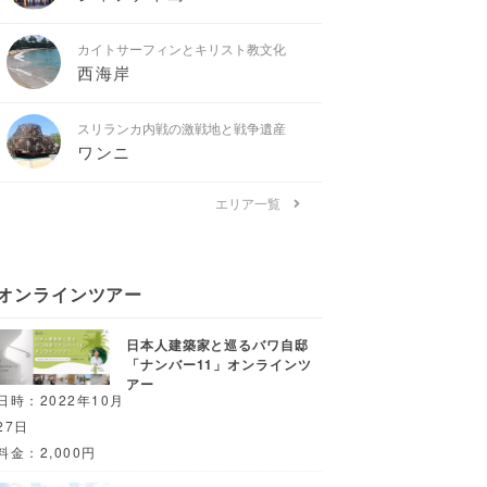
カイトサーフィンとキリスト教文化
西海岸
スリランカ内戦の激戦地と戦争遺産
ワンニ
エリア一覧
オンラインツアー
日本人建築家と巡るバワ自邸
「ナンバー11」オンラインツ
アー
日時：2022年10月
27日
料金：2,000円