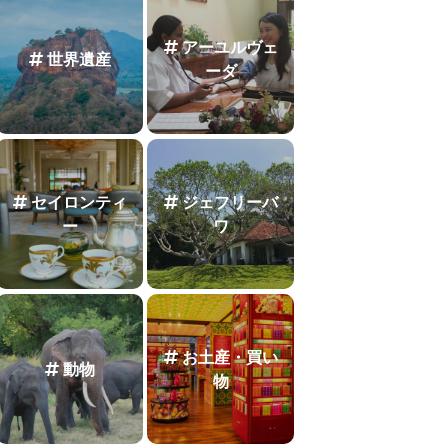
アーユルヴェ
世界遺産
ーダ
セイロンティ
ジェフリーバ
ー
ワ
お土産・買い
動物
物