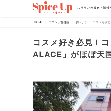
スリランカ観光・情報
HOME
|
コロンボ首都圏
|
ボレッラ
|
コスメ好き必見
コスメ好き必見！コス
ALACE」がほぼ天