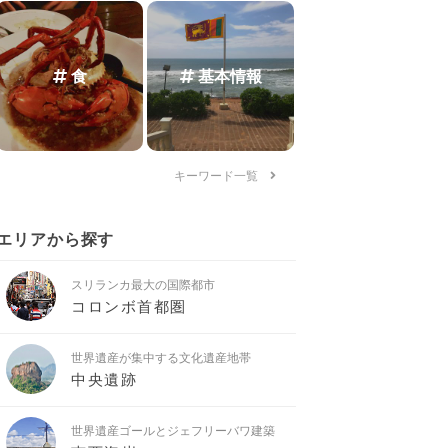
食
基本情報
キーワード一覧
エリアから探す
スリランカ最大の国際都市
コロンボ首都圏
世界遺産が集中する文化遺産地帯
中央遺跡
世界遺産ゴールとジェフリーバワ建築