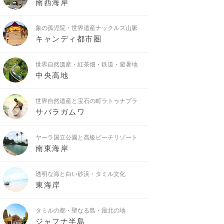
南西海岸
象の孤児院・世界遺産ナックルズ山脈
キャンディ都市圏
世界自然遺産・紅茶畑・鉄道・避暑地
中央高地
世界自然遺産と宝石の町ラトゥナプラ
サバラガムワ
ヤーラ国立公園と高級ビーチリゾート
南東海岸
透明な海と白い砂浜・タミル文化
東海岸
タミルの都・聖なる島・最北の地
ジャフナ半島