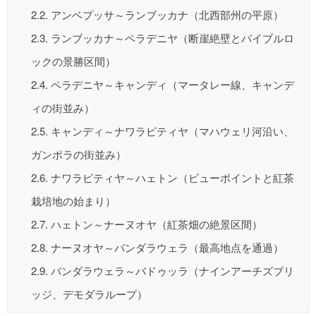
2.2.
アンベプッサ～ランブッカナ（北西部州の平原）
2.3.
ランブッカナ～ペラデニヤ（断崖絶壁とバイブルロ
ックの景勝区間）
2.4.
ペラデニヤ～キャンディ（マータレー線、キャンデ
ィの街並み）
2.5.
キャンディ～ナワラピティヤ（マハウェリ河沿い、
ガンポラの街並み）
2.6.
ナワラピティヤ～ハェトン（ビューポイントと紅茶
栽培地の始まり）
2.7.
ハェトン～ナーヌオヤ（紅茶畑の絶景区間）
2.8.
ナーヌオヤ～バンダラウェラ（最高地点を通過）
2.9.
バンダラウェラ～バドゥッラ（ナインアーチズブリ
ッジ、デモダラループ）