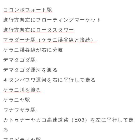
コロンボフォート駅
進行方向左にフローティングマーケット
進行方向右にロータスタワー
マラダーナ駅（ケラニ渓谷線と接続）
ケラニ渓谷線が右に分岐
デマタゴダ駅
デマタゴダ運河を渡る
キタンパフワ運河を右に平行して走る
ケラニ川を渡る
ケラニヤ駅
ワナワサラ駅
カトゥナーヤカコ高速道路（E03）を左に平行して走
る
フヌピティヤ駅