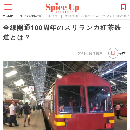
HOME
|
中央高地南部
|
エッラ
|
全線開通100周年のスリランカ紅茶鉄道
全線開通100周年のスリランカ紅茶鉄
道とは？
保存
2024年10月19日