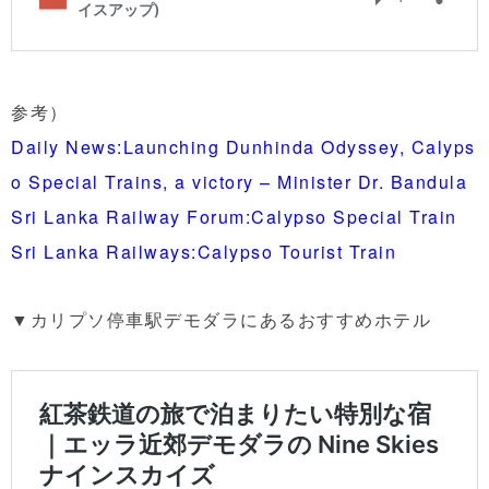
参考）
Daily News:Launching Dunhinda Odyssey, Calyps
o Special Trains, a victory – Minister Dr. Bandula
Sri Lanka Railway Forum:Calypso Special Train
Sri Lanka Railways:Calypso Tourist Train
▼カリプソ停車駅デモダラにあるおすすめホテル