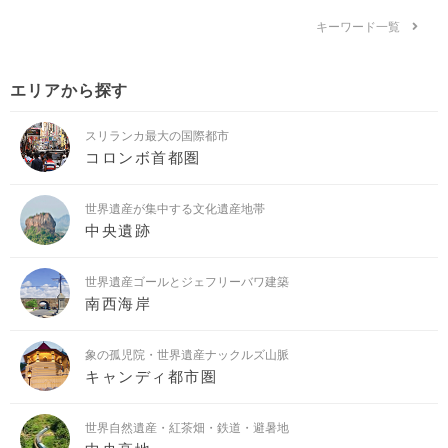
キーワード一覧
エリアから探す
スリランカ最大の国際都市
コロンボ首都圏
世界遺産が集中する文化遺産地帯
中央遺跡
世界遺産ゴールとジェフリーバワ建築
南西海岸
象の孤児院・世界遺産ナックルズ山脈
キャンディ都市圏
世界自然遺産・紅茶畑・鉄道・避暑地