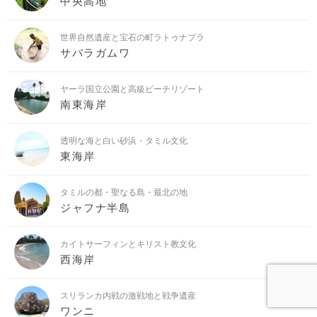
中央高地
世界自然遺産と宝石の町ラトゥナプラ
サバラガムワ
ヤーラ国立公園と高級ビーチリゾート
南東海岸
透明な海と白い砂浜・タミル文化
東海岸
タミルの都・聖なる島・最北の地
ジャフナ半島
カイトサーフィンとキリスト教文化
西海岸
スリランカ内戦の激戦地と戦争遺産
ワンニ