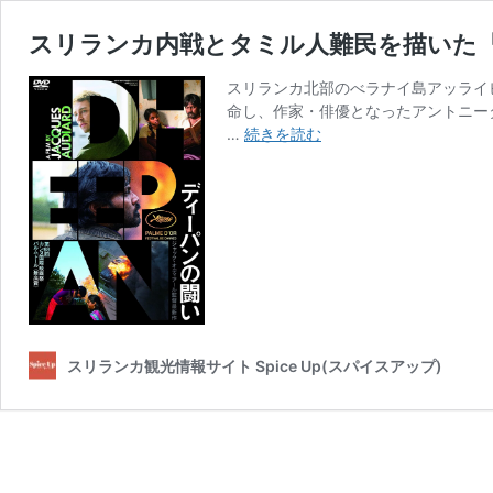
スリランカ内戦とタミル人難民を描いた
スリランカ北部のべラナイ島アッライピ
命し、作家・俳優となったアントニー
ス
…
続きを読む
リ
ラ
ン
カ
内
戦
と
タ
ミ
ル
スリランカ観光情報サイト Spice Up(スパイスアップ)
人
難
民
を
描