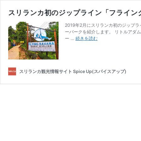
スリランカ初のジップライン「フライン
2019年2月にスリランカ初のジッ
ーパークを紹介します。 リトルアダ
ス
ー …
続きを読む
リ
ラ
ン
カ
初
スリランカ観光情報サイト Spice Up(スパイスアップ)
の
ジ
ッ
プ
ラ
イ
ン
「フ
ラ
イ