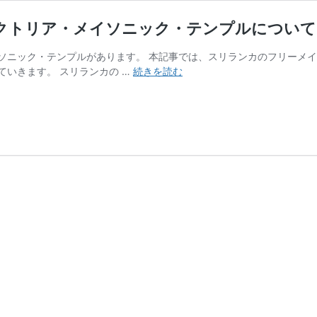
クトリア・メイソニック・テンプルについて
ソニック・テンプルがあります。 本記事では、スリランカのフリーメ
ス
いきます。 スリランカの …
続きを読む
リ
ラ
ン
カ
の
フ
リ
ー
メ
イ
ソ
ン
の
歴
史
と