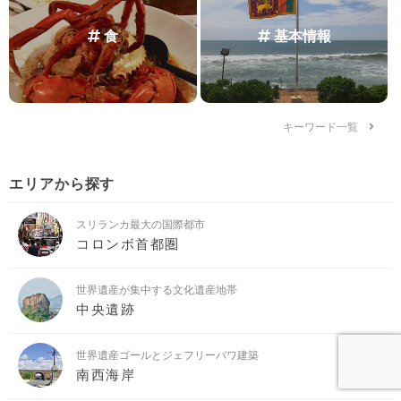
食
基本情報
キーワード一覧
エリアから探す
スリランカ最大の国際都市
コロンボ首都圏
世界遺産が集中する文化遺産地帯
中央遺跡
世界遺産ゴールとジェフリーバワ建築
南西海岸