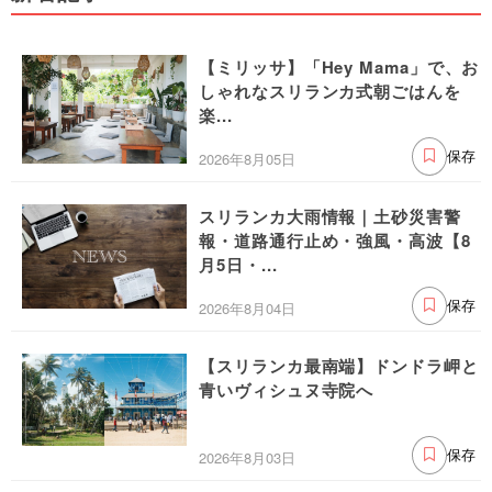
【ミリッサ】「Hey Mama」で、お
しゃれなスリランカ式朝ごはんを
楽...
2026年8月05日
保存
スリランカ大雨情報｜土砂災害警
報・道路通行止め・強風・高波【8
月5日・...
2026年8月04日
保存
【スリランカ最南端】ドンドラ岬と
青いヴィシュヌ寺院へ
2026年8月03日
保存