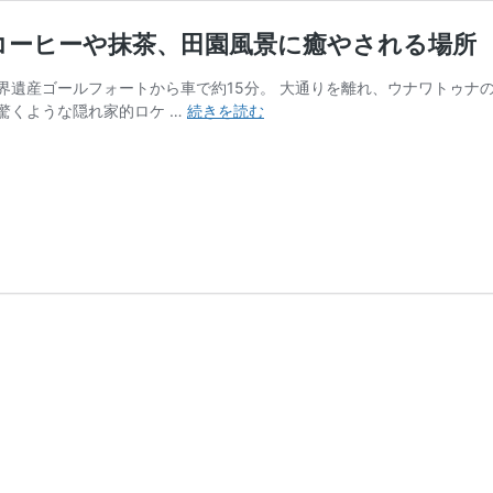
格コーヒーや抹茶、田園風景に癒やされる場所
遺産ゴールフォートから車で約15分。 大通りを離れ、ウナワトゥナの
ゴ
驚くような隠れ家的ロケ …
続きを読む
ー
ル
近
郊
の
隠
れ
家
カ
フ
ェ
『Halo』
本
格
コ
ー