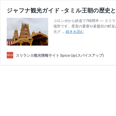
ジャフナ観光ガイド -タミル王朝の歴史
コロンボから鉄道で7時間半 — ス
場所です。星形の要塞や碁盤目の町並
ジ
元グ …
続きを読む
ャ
フ
ナ
観
スリランカ観光情報サイト Spice Up(スパイスアップ)
光
ガ
イ
ド
-
タ
ミ
ル
王
朝
の