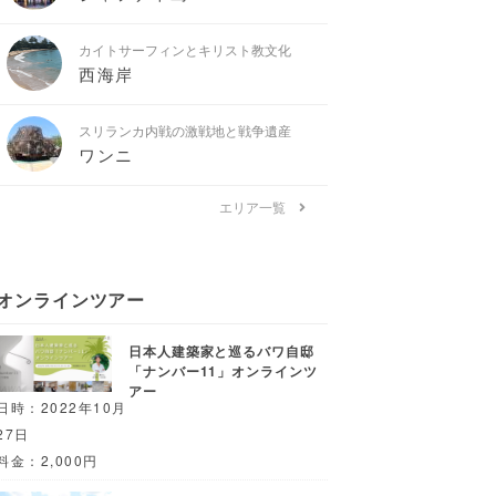
カイトサーフィンとキリスト教文化
西海岸
スリランカ内戦の激戦地と戦争遺産
ワンニ
エリア一覧
オンラインツアー
日本人建築家と巡るバワ自邸
「ナンバー11」オンラインツ
アー
日時：2022年10月
27日
料金：2,000円