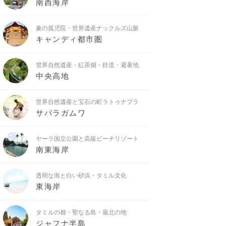
南西海岸
象の孤児院・世界遺産ナックルズ山脈
キャンディ都市圏
世界自然遺産・紅茶畑・鉄道・避暑地
中央高地
世界自然遺産と宝石の町ラトゥナプラ
サバラガムワ
ヤーラ国立公園と高級ビーチリゾート
南東海岸
透明な海と白い砂浜・タミル文化
東海岸
タミルの都・聖なる島・最北の地
ジャフナ半島