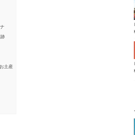
フナ
史跡
のお土産