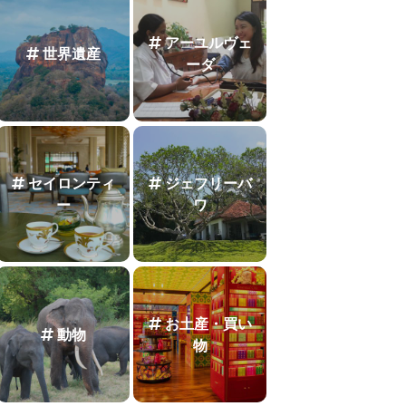
アーユルヴェ
世界遺産
ーダ
セイロンティ
ジェフリーバ
ー
ワ
お土産・買い
動物
物