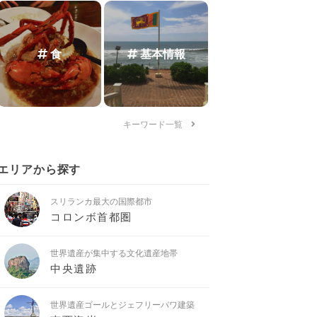
食
基本情報
キーワード一覧
エリアから探す
スリランカ最大の国際都市
コロンボ首都圏
世界遺産が集中する文化遺産地帯
中央遺跡
世界遺産ゴールとジェフリーバワ建築