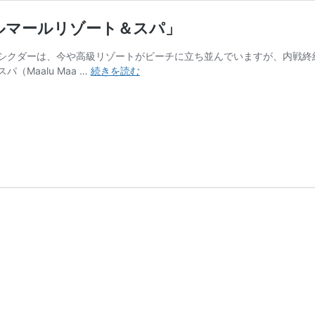
ルマールリゾート＆スパ」
シクダーは、今や高級リゾートがビーチに立ち並んでいますが、内戦終結
パ
Maalu Maa …
続きを読む
ー
シ
ク
ダ
ー
を
代
表
す
る
リ
ゾ
ー
ト
「マ
ー