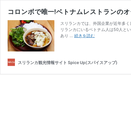
コロンボで唯一!ベトナムレストランの
スリランカでは、外国企業が近年多く
リランカにいるベトナム人は50人と
コ
あり …
続きを読む
ロ
ン
ボ
で
スリランカ観光情報サイト Spice Up(スパイスアップ)
唯
一!
ベ
ト
ナ
ム
レ
ス
ト
ラ
ン