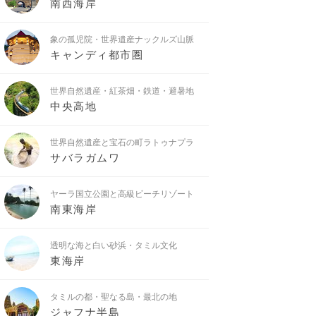
南西海岸
象の孤児院・世界遺産ナックルズ山脈
キャンディ都市圏
世界自然遺産・紅茶畑・鉄道・避暑地
中央高地
世界自然遺産と宝石の町ラトゥナプラ
サバラガムワ
ヤーラ国立公園と高級ビーチリゾート
南東海岸
透明な海と白い砂浜・タミル文化
東海岸
タミルの都・聖なる島・最北の地
ジャフナ半島