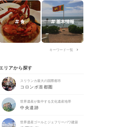
食
基本情報
キーワード一覧
エリアから探す
スリランカ最大の国際都市
コロンボ首都圏
世界遺産が集中する文化遺産地帯
中央遺跡
世界遺産ゴールとジェフリーバワ建築