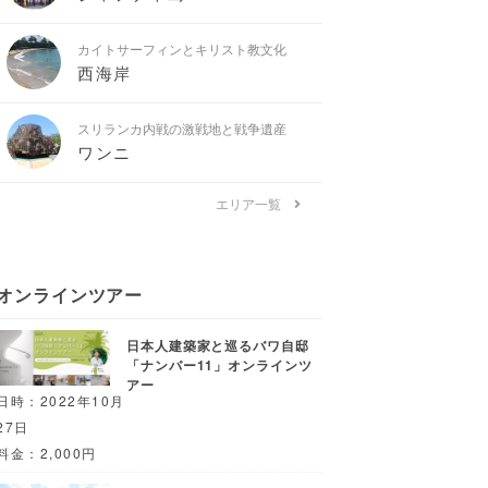
カイトサーフィンとキリスト教文化
西海岸
スリランカ内戦の激戦地と戦争遺産
ワンニ
エリア一覧
オンラインツアー
日本人建築家と巡るバワ自邸
「ナンバー11」オンラインツ
アー
日時：2022年10月
27日
料金：2,000円