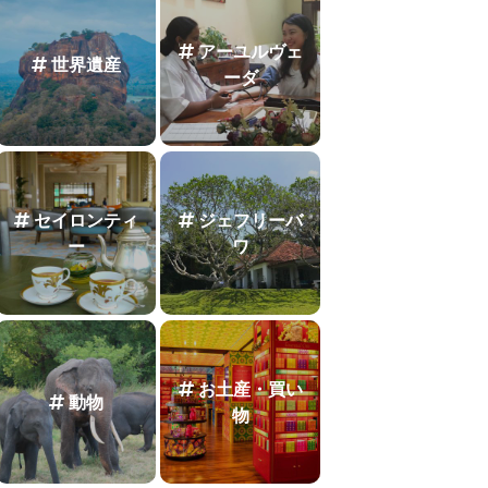
アーユルヴェ
世界遺産
ーダ
セイロンティ
ジェフリーバ
ー
ワ
お土産・買い
動物
物